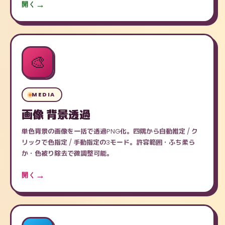
開く
🎨
MEDIA
画像 背景透過
単色背景の画像を一括で透過PNG化。四隅から自動推定 / ク
リックで色指定 / 手動指定の3モード。許容範囲・ふち柔ら
か・色被り除去で微調整可能。
開く