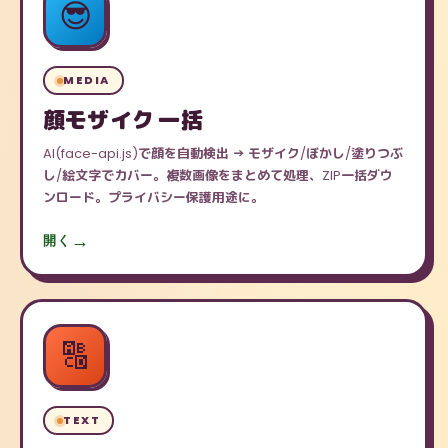
😎
MEDIA
顔モザイク 一括
AI(face-api.js)で顔を自動検出 → モザイク/ぼかし/塗りつぶ
し/絵文字でカバー。複数画像をまとめて処理、ZIP一括ダウ
ンロード。プライバシー保護用途に。
開く
🔠
TEXT