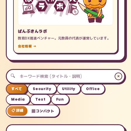
ぱんぷきんラボ
教育DX推進ベンチャー。元教員の代表が運営しています。
会社情報 →
🔍
×
すべて
Security
Utility
Office
Media
Text
Fun
📋 詳細
▦ コンパクト