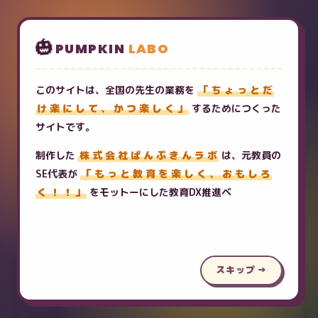
PUMPKIN LABO
🎃
PUMPKIN
LABO
Teacher
Hub
こ
の
サ
イ
ト
は
、
全
国
の
先
生
の
業
務
を
「
ち
ょ
っ
と
だ
🛠️ 業務に役立つPumpkin Laboのツール集
け
楽
に
し
て
、
か
つ
楽
し
く
」
す
る
た
め
に
つ
く
っ
た
サ
イ
ト
で
す
。
PUMPKIN LABO PRODUCTS
関連サービス
制
作
し
た
株
式
会
社
ぱ
ん
ぷ
き
ん
ラ
ボ
は
、
元
教
員
の
S
E
代
表
が
「
も
っ
と
教
育
を
楽
し
く
、
お
も
し
ろ
く
！
！
」
を
モ
ッ
ト
ー
に
し
た
教
育
D
X
推
進
ベ
ン
チ
ャ
ー
で
す
。
そ
の
想
い
が
こ
の
サ
イ
Student Mypage Lite
スキップ →
通信制高校専用の校務支援システム。出席・成績・連絡をひ
とつに。